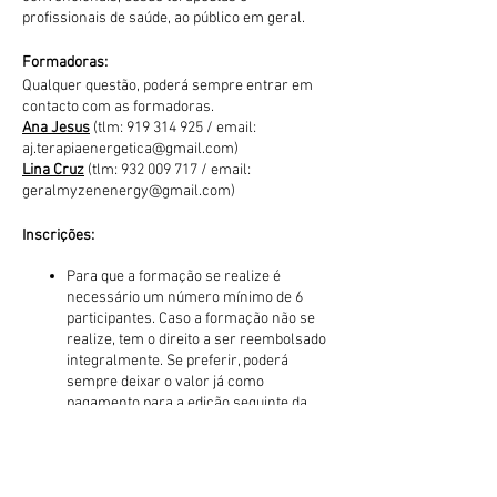
profissionais de saúde, ao público em geral.
Formadoras:
Qualquer questão, poderá sempre entrar em
contacto com as formadoras.
Ana Jesus
(tlm: 919 314 925 / email:
aj.terapiaenergetica@gmail.com)
Lina Cruz
(tlm: 932 009 717 / email:
geralmyzenenergy@gmail.com)
Inscrições:
Para que a formação se realize é
necessário um número mínimo de 6
participantes. Caso a formação não se
realize, tem o direito a ser reembolsado
integralmente. Se preferir, poderá
sempre deixar o valor já como
pagamento para a edição seguinte da
mesma formação. Ficará sempre ao seu
critério.
Se decidir realizar a inscrição por
transferência bancária, escolha a opção