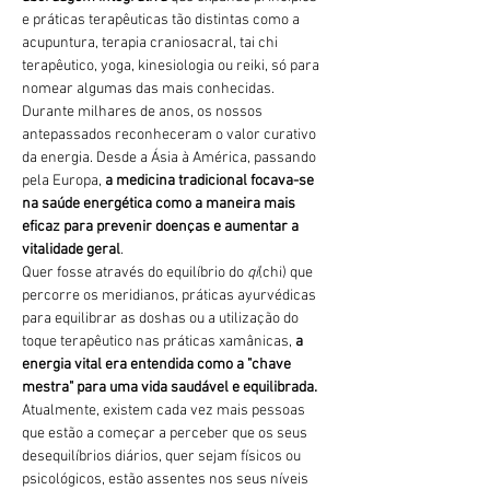
e práticas terapêuticas tão distintas como a 
acupuntura, terapia craniosacral, tai chi 
terapêutico, yoga, kinesiologia ou reiki, só para 
nomear algumas das mais conhecidas.
Durante milhares de anos, os nossos 
antepassados reconheceram o valor curativo 
da energia. Desde a Ásia à América, passando 
pela Europa, 
a medicina tradicional focava-se 
na saúde energética como a maneira mais 
eficaz para prevenir doenças e aumentar a 
vitalidade geral
.
Quer fosse através do equilíbrio do 
qi
(chi) que 
percorre os meridianos, práticas ayurvédicas 
para equilibrar as doshas ou a utilização do 
toque terapêutico nas práticas xamânicas, 
a 
energia vital era entendida como a "chave 
mestra" para uma vida saudável e equilibrada.
Atualmente, existem cada vez mais pessoas 
que estão a começar a perceber que os seus 
desequilíbrios diários, quer sejam físicos ou 
psicológicos, estão assentes nos seus níveis 